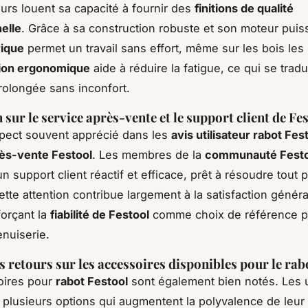
eurs louent sa capacité à fournir des
finitions de qualité
elle
. Grâce à sa construction robuste et son moteur puis
rique
permet un travail sans effort, même sur les bois les 
ion ergonomique
aide à réduire la fatigue, ce qui se tradu
prolongée sans inconfort.
sur le service après-vente et le support client de Fe
pect souvent apprécié dans les
avis utilisateur rabot Fes
rès-vente Festool
. Les membres de la
communauté Festo
un support client réactif et efficace, prêt à résoudre tout
ette attention contribue largement à la satisfaction génér
forçant la
fiabilité de Festool
comme choix de référence p
enuiserie.
s retours sur les accessoires disponibles pour le rab
oires pour
rabot Festool
sont également bien notés. Les u
e plusieurs options qui augmentent la polyvalence de leur 