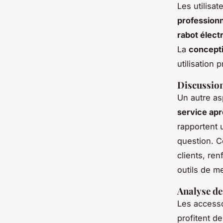
Les utilisat
professionn
rabot élect
La
concept
utilisation 
Discussion 
Un autre as
service ap
rapportent 
question. C
clients, ren
outils de m
Analyse de
Les access
profitent d