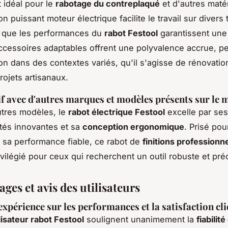
t idéal pour le
rabotage du contreplaqué
et d'autres maté
n puissant moteur électrique facilite le travail sur divers
s que les performances du
rabot Festool
garantissent une
accessoires adaptables offrent une polyvalence accrue, p
tion dans des contextes variés, qu'il s'agisse de rénovati
ojets artisanaux.
 avec d'autres marques et modèles présents sur le 
utres modèles, le
rabot électrique Festool
excelle par ses
ités innovantes et sa
conception ergonomique
. Prisé pou
et sa performance fiable, ce rabot de
finitions professionn
ivilégié pour ceux qui recherchent un outil robuste et préc
es et avis des utilisateurs
expérience sur les performances et la satisfaction cli
ilisateur rabot Festool
soulignent unanimement la
fiabilit