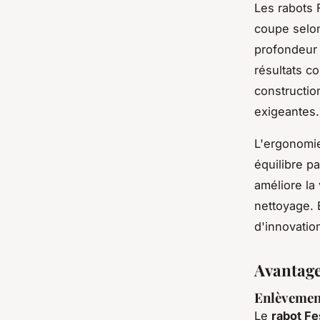
Les rabots 
coupe selon
profondeur 
résultats c
constructio
exigeantes.
L'ergonomie
équilibre pa
améliore la 
nettoyage. 
d'innovatio
Avantages
Enlèvement
Le
rabot Fe