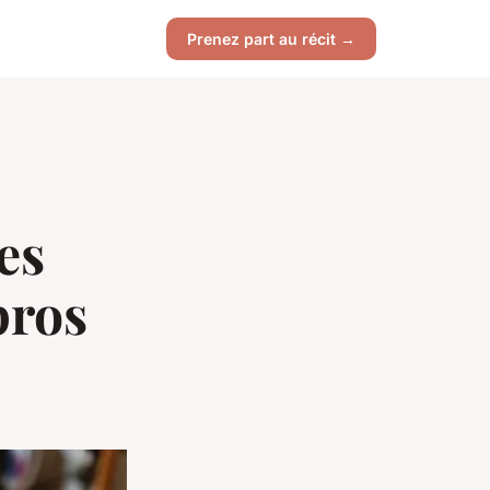
Prenez part au récit →
des
pros