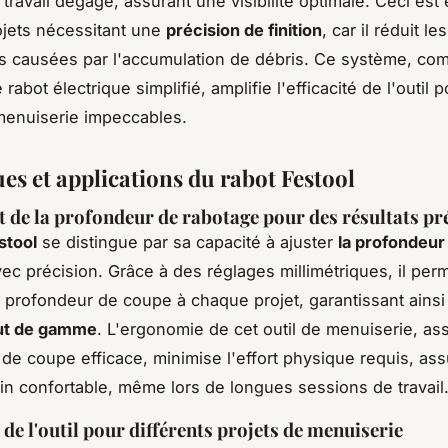
travail dégagé, assurant une visibilité optimale. Ceci est 
ojets nécessitant une
précision de finition
, car il réduit les
ns causées par l'accumulation de débris. Ce système, co
 rabot électrique simplifié, amplifie l'efficacité de l'outil 
menuiserie impeccables.
es et applications du rabot Festool
 de la profondeur de rabotage pour des résultats pr
stool
se distingue par sa capacité à ajuster
la profondeur
ec précision. Grâce à des réglages millimétriques, il per
a profondeur de coupe à chaque projet, garantissant ainsi
aut de gamme
. L'ergonomie de cet outil de menuiserie, as
e coupe efficace, minimise l'effort physique requis, as
in confortable, même lors de longues sessions de travail
 de l'outil pour différents projets de menuiserie