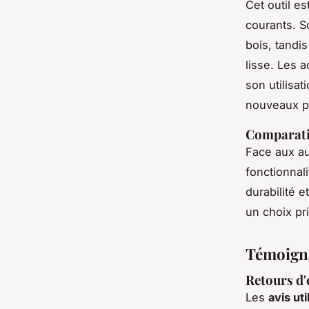
Cet outil es
courants. So
bois, tandi
lisse. Les 
son utilisa
nouveaux pr
Comparatif
Face aux a
fonctionnal
durabilité 
un choix pr
Témoignag
Retours d'
Les
avis ut