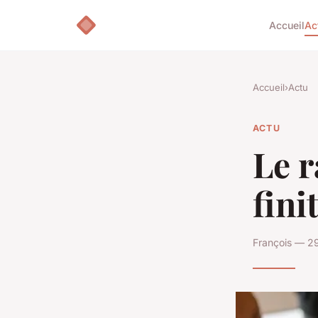
Accueil
Ac
Accueil
›
Actu
ACTU
Le r
fini
François — 2