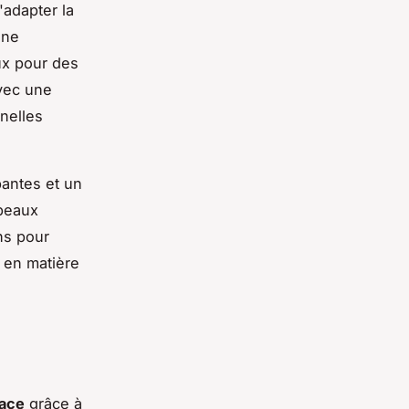
'adapter la
une
ux pour des
Avec une
nelles
pantes et un
opeaux
ons pour
l en matière
cace
grâce à