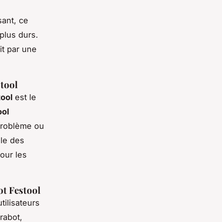
sant, ce
plus durs.
it par une
stool
tool
est le
ol
 problème ou
ale des
our les
ot Festool
tilisateurs
rabot,