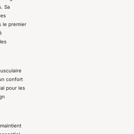
s. Sa
des
 le premier
é
des
usculaire
un confort
al pour les
ign
 maintient