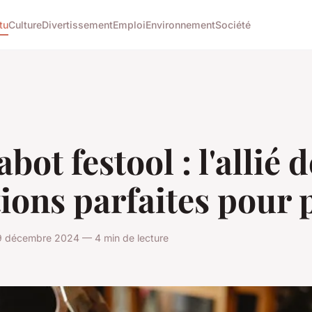
tu
Culture
Divertissement
Emploi
Environnement
Société
abot festool : l'allié 
tions parfaites pour 
9 décembre 2024 — 4 min de lecture