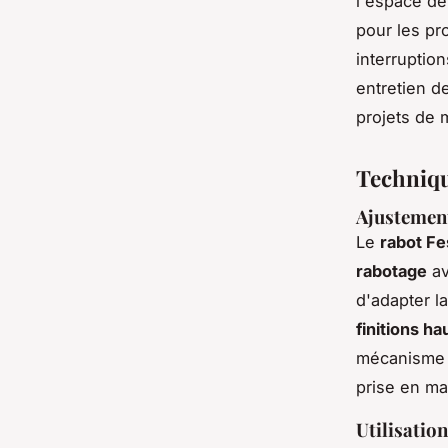
l'espace de 
pour les pr
interruptio
entretien de
projets de 
Techniqu
Ajustement
Le
rabot Fe
rabotage
av
d'adapter l
finitions h
mécanisme d
prise en ma
Utilisation