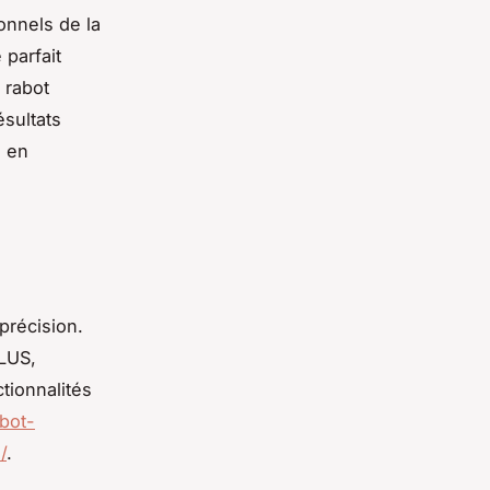
onnels de la
 parfait
 rabot
ésultats
s en
précision.
LUS,
tionnalités
abot-
/
.