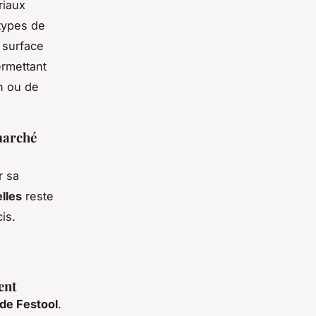
riaux
 types de
 surface
ermettant
on ou de
marché
r sa
elles
reste
is.
ent
é de Festool
.