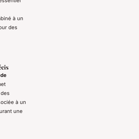
essentiel
mbiné à un
pour des
écis
 de
met
 des
sociée à un
surant une
.