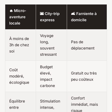
🔥 Micro-
🌆 City-trip
🛋️ Farniente à
aventure
express
domicile
locale
Voyage
À moins de
long,
Pas de
3h de chez
souvent
déplacement
soi
stressant
Budget
Coût
élevé,
Gratuit ou très
modéré,
impact
peu coûteux
écologique
carbone
Confort
Équilibre
Stimulation
immédiat, mais
entre
intense,
risque