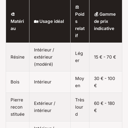
⚖️
🎨
Poid
💰 Gamme
Matéri
🏡 Usage idéal
s
de prix
au
relat
indicative
if
Intérieur /
Lég
Résine
extérieur
15 € - 70 €
er
(modéré)
Moy
30 € - 100
Bois
Intérieur
en
€
Pierre
Très
Extérieur /
60 € - 180
recon
lour
intérieur
€
stituée
d