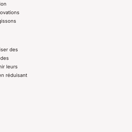
tion
novations
gissons
iser des
 des
ir leurs
en réduisant