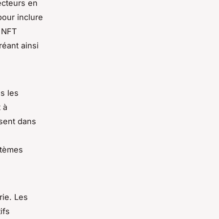
ecteurs en
pour inclure
s NFT
créant ainsi
s les
 à
ssent dans
stèmes
rie. Les
ifs