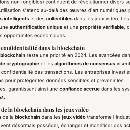
tons non fongibles) continuent de révolutionner divers s
utilisation s'étend au-delà des œuvres d'art numériques 
s intelligents
et des
collectibles
dans les jeux vidéo. Le
 une
authentification unique
et une
propriété vérifiable
, 
es opportunités économiques.
 confidentialité dans la blockchain
 blockchain
reste une priorité en 2024. Les avancées dan
 de cryptographie
et les
algorithmes de consensus
visent
a confidentialité des transactions. Les entreprises investi
ns pour protéger les données sensibles et prévenir les
es, garantissant ainsi une
confiance accrue
dans les sy
és.
 de la blockchain dans les jeux vidéo
n de la
blockchain
dans les
jeux vidéo
transforme l'indust
vent désormais posséder, échanger et monétiser des act