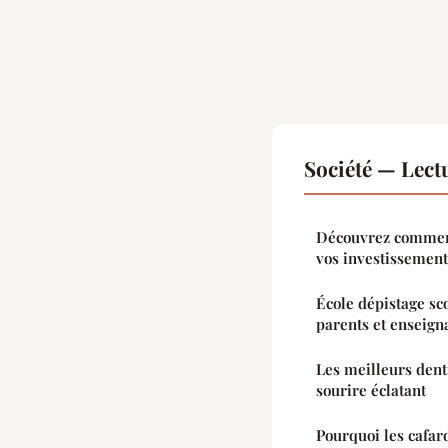
Société — Lec
Découvrez comment
vos investissemen
École dépistage sco
parents et enseign
Les meilleurs dent
sourire éclatant
Pourquoi les cafar