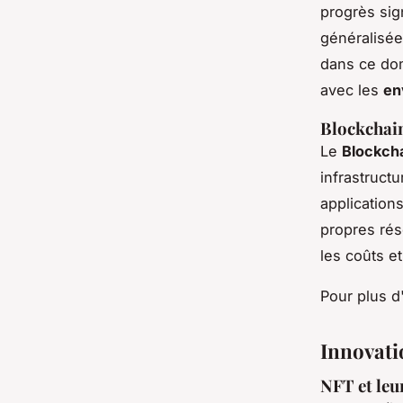
progrès sign
généralisée
dans ce dom
avec les
en
Blockchai
Le
Blockch
infrastruct
application
propres rés
les coûts e
Pour plus d
Innovati
NFT et leu