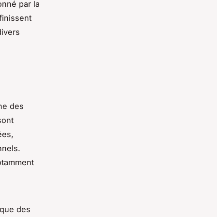
onné par la
finissent
divers
ne des
sont
ées,
nnels.
notamment
 que des