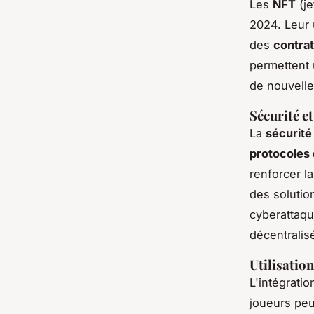
Les
NFT
(je
2024. Leur 
des
contrat
permettent
de nouvell
Sécurité et
La
sécurité
protocoles
renforcer l
des solutio
cyberattaqu
décentralis
Utilisation
L'intégratio
joueurs peu