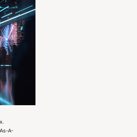
x.
-As-A-