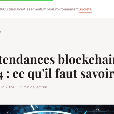
tu
Culture
Divertissement
Emploi
Environnement
Société
é
 tendances blockchai
 : ce qu'il faut savoi
juin 2024 — 2 min de lecture